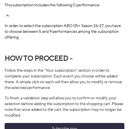
Récapitulatif.
This subscription includes the following 0 performance.
Vérifiez et validez votre abonnement une fois qu’il
est complet.
Renseignez le nom des co-abonnés, s’il y en a.
In order to select the subscription
ABO 05+ Saison 26-27
, you have
Il ne vous reste plus qu’à procéder au règlement de
to choose between 5 and 9 performances among the subscription
votre commande.
offering.
HOW TO PROCEED
Follow the steps in the "Your subscription" section in order to
complete your subscription. Each event you choose will be added
there. A simple click on each will then allow you to modify or remove
the selected performance.
To finish, a validation step will allow you to confirm or modify your
selection before adding the subscription to the shopping cart. Please
note that once added to the cart, the subscription may no longer be
modified.
Subscribe now