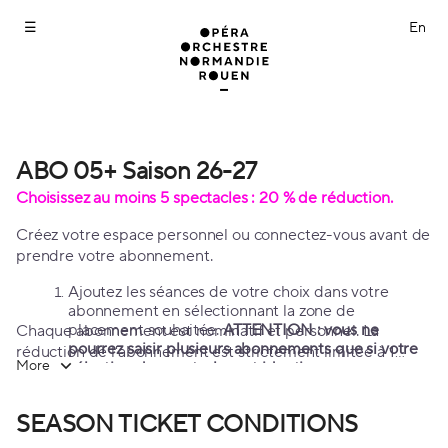
Season
tickets
[ABO
05+
Saison
26-
27]
-
ABO 05+ Saison 26-27
ABO
Opéra
05+
Choisissez au moins 5 spectacles : 20 % de réduction.
Orchestre
Saison
Normandie
26-
Créez votre espace personnel ou connectez-vous avant de
Rouen
27
prendre votre abonnement.
Ajoutez les séances de votre choix dans votre
abonnement en sélectionnant la zone de
placement souhaitée.
ATTENTION : vous ne
Chaque abonnement est nominatif et personnel. La
pourrez saisir plusieurs abonnements que si votre
réduction de l'abonnement est strictement limitée à 1
More
sélection de spectacles est identique.
place par abonné et par spectacle.
Possibilité de réserver des places supplémentaires
uniquement pour les enfants de - 16 ans.
SEASON TICKET CONDITIONS
Après avoir validé vos spectacles, vous pourrez
confirmer ou ajuster votre placement
dans la page