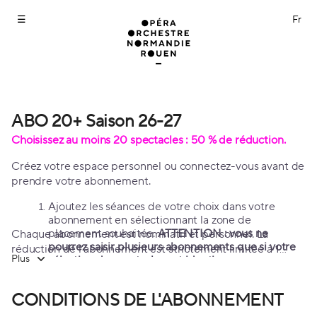
Abonnements
[ABO
20+
Saison
26-
27]
-
Opéra
ABO 20+ Saison 26-27
ABO
Orchestre
20+
Choisissez au moins 20 spectacles : 50 % de réduction.
Normandie
Saison
Rouen
26-
Créez votre espace personnel ou connectez-vous avant de
27
prendre votre abonnement.
Ajoutez les séances de votre choix dans votre
abonnement en sélectionnant la zone de
placement souhaitée.
ATTENTION : vous ne
Chaque abonnement est nominatif et personnel. La
pourrez saisir plusieurs abonnements que si votre
réduction de l'abonnement est strictement limitée à 1
Plus
sélection de spectacles est identique.
place par abonné et par spectacle.
Possibilité de réserver des places supplémentaires
uniquement pour les enfants de - 16 ans.
CONDITIONS DE L'ABONNEMENT
Après avoir validé vos spectacles, vous pourrez
confirmer ou ajuster votre placement
dans la page