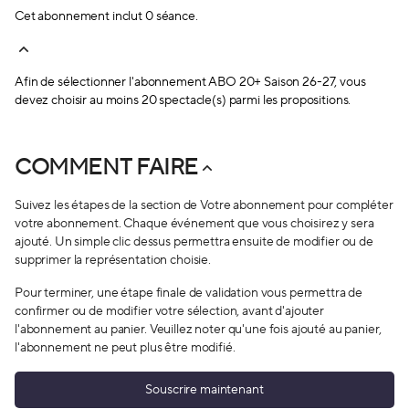
Récapitulatif.
Cet abonnement inclut 0 séance.
Vérifiez et validez votre abonnement une fois qu’il
est complet.
Renseignez le nom des co-abonnés, s’il y en a.
Afin de sélectionner l'abonnement
ABO 20+ Saison 26-27
, vous
Il ne vous reste plus qu’à procéder au règlement de
devez choisir au moins 20 spectacle(s) parmi les propositions.
votre commande.
COMMENT FAIRE
Suivez les étapes de la section de Votre abonnement pour compléter
votre abonnement. Chaque événement que vous choisirez y sera
ajouté. Un simple clic dessus permettra ensuite de modifier ou de
supprimer la représentation choisie.
Pour terminer, une étape finale de validation vous permettra de
confirmer ou de modifier votre sélection, avant d'ajouter
l'abonnement au panier. Veuillez noter qu'une fois ajouté au panier,
l'abonnement ne peut plus être modifié.
Souscrire maintenant