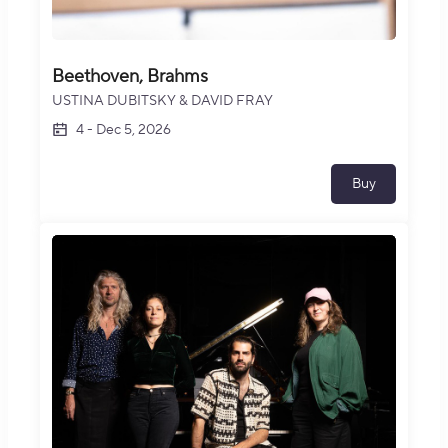
Beethoven, Brahms
USTINA DUBITSKY & DAVID FRAY
4
-
Dec 5, 2026
Buy