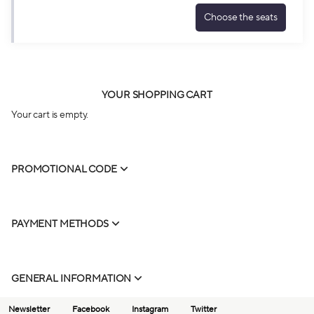
Mar
Choose the seats
20:00
La
from
Damnation
10.00
de
EUR
Faust
to
Thu
74.00
11
YOUR SHOPPING CART
EUR
Mar
Your cart is empty.
20:00
from
10.00
EUR
PROMOTIONAL CODE
to
74.00
EUR
PAYMENT METHODS
GENERAL INFORMATION