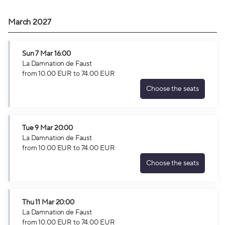
March 2027
Sun
7 Mar
16:00
La Damnation de Faust
from
10
.
00
EUR
to
74
.
00
EUR
Choose the seats
La
Damnation
de
Faust
Tue
9 Mar
20:00
Sun
La Damnation de Faust
7
from
10
.
00
EUR
to
74
.
00
EUR
Mar
Choose the seats
16:00
La
from
Damnation
10.00
de
EUR
Faust
Thu
11 Mar
20:00
to
Tue
La Damnation de Faust
74.00
9
from
10
.
00
EUR
to
74
.
00
EUR
EUR