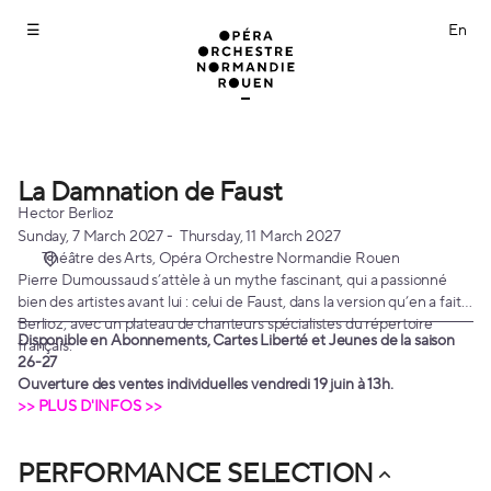
Performance
selection
[La
Damnation
de
Faust]
-
Opéra
La Damnation de Faust
La
Orchestre
Damnation
Hector Berlioz
Normandie
de
Sunday, 7 March 2027
Thursday, 11 March 2027
Rouen
Théâtre des Arts
Opéra Orchestre Normandie Rouen
Faust
Pierre Dumoussaud s’attèle à un mythe fascinant, qui a passionné
bien des artistes avant lui : celui de Faust, dans la version qu’en a fait
Berlioz, avec un plateau de chanteurs spécialistes du répertoire
Disponible en Abonnements, Cartes Liberté et Jeunes de la saison
français.
26-27
Ouverture des ventes individuelles vendredi 19 juin à 13h.
>> PLUS D'INFOS >>
PERFORMANCE SELECTION