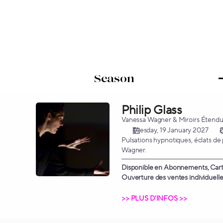
Seat
selection
on
map
[Chapelle
Corneille
|
19.01.2027
-
20:00
Philip Glass
Philip
|
Glass
Vanessa Wagner & Miroirs Étendu
Philip
Tuesday, 19 January 2027
Glass]
Pulsations hypnotiques, éclats de
-
Wagner.
Opéra
Disponible en Abonnements, Carte
Orchestre
Ouverture des ventes individuelles
Normandie
Rouen
>> PLUS D'INFOS >>