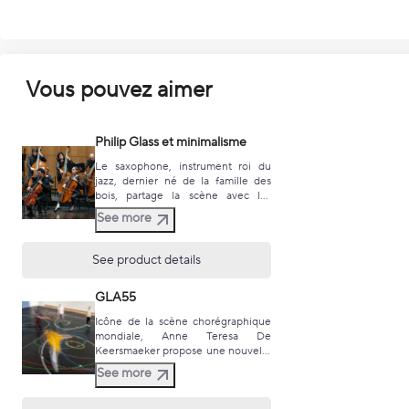
Vous pouvez aimer
Philip Glass et minimalisme
Le saxophone, instrument roi du
jazz, dernier né de la famille des
bois, partage la scène avec les
cordes pour ce programme original,
See more
fascinant et poétique. Disponible
en Abonnements, Cartes Liberté et
Jeunes de la saison 26-27
See product details
Ouverture des ventes individuelles
vendredi 19 juin à 13h. >> PLUS
GLA55
D'INFOS >>
Icône de la scène chorégraphique
mondiale, Anne Teresa De
Keersmaeker propose une nouvelle
création autour de la musique de
See more
Philip Glass. Disponible en
Abonnements, Cartes Liberté et