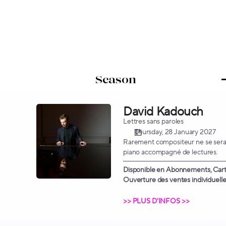
Seat
selection
on
map
[Chapelle
Corneille
|
28.01.2027
-
20:00
David Kadouch
David
|
Kadouch
Lettres sans paroles
David
Thursday, 28 January 2027
Kadouch]
Rarement compositeur ne se sera r
-
piano accompagné de lectures.
Opéra
Disponible en Abonnements, Carte
Orchestre
Ouverture des ventes individuelles
Normandie
Rouen
>> PLUS D'INFOS >>