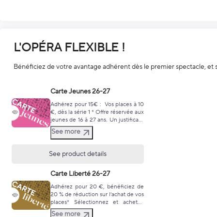
L'OPÉRA FLEXIBLE !
Bénéficiez de votre avantage adhérent dès le premier spectacle, et sur
Carte Jeunes 26-27
Adhérez pour 15€ : Vos places à 10
€, dès la série 1 * Offre réservée aux
jeunes de 16 à 27 ans. Un justificatif
pourra vous être demandé avant
See more
votre entrée en salle. Sélectionnez
et achetez d'abord votre adhésion,
puis le(s) spectacle(s) choisi(s) en
See product details
renseignant le tarif correspondant
(Adhérent / JEUNES) afin de
Carte Liberté 26-27
bénéficier de votre réduction.
Carte personnelle et nominative,
Adhérez pour 20 €, bénéficiez de
valable pour la saison 26-27.
20 % de réduction sur l'achat de vos
Recevoir vos offres exclusives et
places* Sélectionnez et achetez
avantages : Inscrivez-vous à la
d'abord votre adhésion, puis le(s)
newsletter Si vous souhaitez
See more