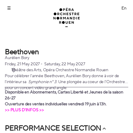
Performance
selection
[Beethoven]
-
Opéra
Orchestre
Normandie
Rouen
Beethoven
Beethoven
Aurélien Bory
Friday, 21 May 2027
Saturday, 22 May 2027
Théâtre des Arts
Opéra Orchestre Normandie Rouen
Pour célébrer l’année Beethoven, Aurélien Bory donne à voir de
l’intérieur sa
Symphonie n° 3
. Une plongée au coeur de l’Orchestre,
pour un concert vidéo grand angle.
Disponible en Abonnements, Cartes Liberté et Jeunes de la saison
26-27
Ouverture des ventes individuelles vendredi 19 juin à 13h.
>> PLUS D'INFOS >>
PERFORMANCE SELECTION