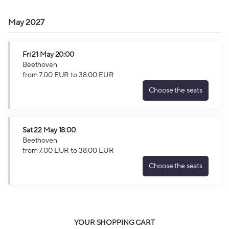
May 2027
Fri
21 May
20:00
Beethoven
from
7
.
00
EUR
to
38
.
00
EUR
Choose the seats
Beethoven
Fri
21
May
Sat
22 May
18:00
20:00
Beethoven
from
from
7
.
00
EUR
to
38
.
00
EUR
7.00
Choose the seats
EUR
Beethoven
to
Sat
38.00
22
EUR
May
18:00
from
YOUR SHOPPING CART