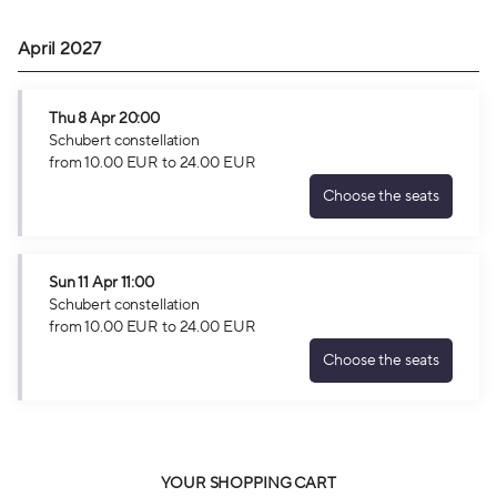
April 2027
Thu
8 Apr
20:00
Schubert constellation
from
10
.
00
EUR
to
24
.
00
EUR
Choose the seats
Schubert
constellation
Thu
8
Sun
11 Apr
11:00
Apr
Schubert constellation
20:00
from
10
.
00
EUR
to
24
.
00
EUR
from
Choose the seats
10.00
Schubert
EUR
constellation
to
Sun
24.00
11
EUR
Apr
11:00
YOUR SHOPPING CART