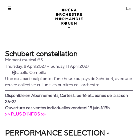
Performance
selection
[Schubert
constellation]
-
Opéra
Orchestre
Normandie
Schubert constellation
Schubert
Rouen
constellation
Moment musical #5
Thursday, 8 April 2027
Sunday, 11 April 2027
Chapelle Corneille
Une escapade palpitante d’une heure au pays de Schubert, avec une
œuvre collective qui unit les pupitres de l’orchestre.
Disponible en Abonnements, Cartes Liberté et Jeunes de la saison
26-27
Ouverture des ventes individuelles vendredi 19 juin à 13h.
>> PLUS D'INFOS >>
PERFORMANCE SELECTION