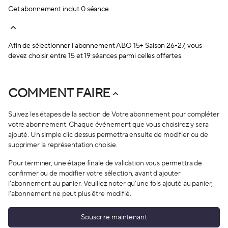
Récapitulatif.
Cet abonnement inclut 0 séance.
Vérifiez et validez votre abonnement une fois qu’il
est complet.
Renseignez le nom des co-abonnés, s’il y en a.
Afin de sélectionner l'abonnement
ABO 15+ Saison 26-27
, vous
Il ne vous reste plus qu’à procéder au règlement de
devez choisir entre 15 et 19 séances parmi celles offertes.
votre commande.
COMMENT FAIRE
Suivez les étapes de la section de Votre abonnement pour compléter
votre abonnement. Chaque événement que vous choisirez y sera
ajouté. Un simple clic dessus permettra ensuite de modifier ou de
supprimer la représentation choisie.
Pour terminer, une étape finale de validation vous permettra de
confirmer ou de modifier votre sélection, avant d'ajouter
l'abonnement au panier. Veuillez noter qu'une fois ajouté au panier,
l'abonnement ne peut plus être modifié.
Souscrire maintenant