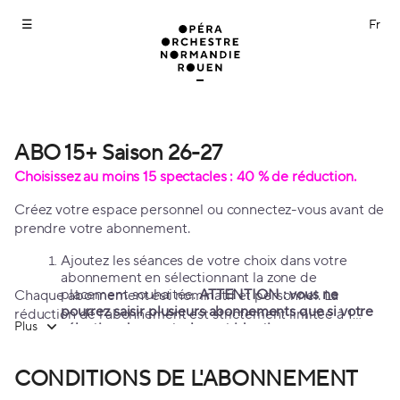
Abonnements
[ABO
15+
Saison
26-
27]
-
Opéra
ABO 15+ Saison 26-27
ABO
Orchestre
15+
Choisissez au moins 15 spectacles : 40 % de réduction.
Normandie
Saison
Rouen
26-
Créez votre espace personnel ou connectez-vous avant de
27
prendre votre abonnement.
Ajoutez les séances de votre choix dans votre
abonnement en sélectionnant la zone de
placement souhaitée.
ATTENTION : vous ne
Chaque abonnement est nominatif et personnel. La
pourrez saisir plusieurs abonnements que si votre
réduction de l'abonnement est strictement limitée à 1
Plus
sélection de spectacles est identique.
place par abonné et par spectacle.
Possibilité de réserver des places supplémentaires
uniquement pour les enfants de - 16 ans.
CONDITIONS DE L'ABONNEMENT
Après avoir validé vos spectacles, vous pourrez
confirmer ou ajuster votre placement
dans la page