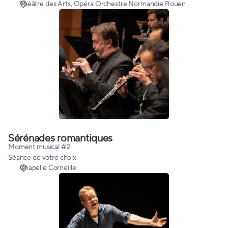
Théâtre des Arts
Opéra Orchestre Normandie Rouen
Sérénades
romantiques
Sérénades romantiques
Moment musical #2
Séance de votre choix
Chapelle Corneille
Nielsen,
Grieg