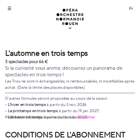
Abonnements
[L'automne
en
trois
temps]
-
Opéra
Orchestre
L'automne en trois temps
L'automne
Normandie
en
3 spectacles pour 66 €
Rouen
trois
Si la curiosité vous anime, découvrez un panorama de
temps
spectacles en trois temps !
Les Trios ne sont ni échangeables, ni remboursables, ni modifiables après
achat. (Dans la limite des places disponibles)
D'autres formules seront proposées au cours de la saison :
–
L’hiver en trois temps
à partir du 3 nov. 2026
–
Le printemps en trois temps
à partir du 19 jan. 2027
–
Pour rester informés, inscrivez-vous à la
L’été en trois temps
à partir du 16 mars 2027
newsletter
CONDITIONS DE L'ABONNEMENT