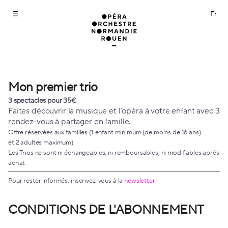
Abonnements
[Mon
premier
trio]
-
Opéra
Orchestre
Normandie
Mon premier trio
Mon
Rouen
premier
3 spectacles pour 35€
trio
Faites découvrir la musique et l’opéra à votre enfant avec 3
rendez-vous à partager en famille.
Offre réservées aux familles (1 enfant minimum (de moins de 16 ans)
et 2 adultes maximum)
Les Trios ne sont ni échangeables, ni remboursables, ni modifiables après
achat
Pour rester informés, inscrivez-vous à la
newsletter
CONDITIONS DE L'ABONNEMENT