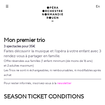
Season
tickets
[Mon
premier
trio]
-
Opéra
Orchestre
Mon premier trio
Mon
Normandie
premier
3 spectacles pour 35€
Rouen
trio
Faites découvrir la musique et l’opéra à votre enfant avec 3
rendez-vous à partager en famille.
Offre réservées aux familles (1 enfant minimum (de moins de 16 ans)
et 2 adultes maximum)
Les Trios ne sont ni échangeables, ni remboursables, ni modifiables après
achat
Pour rester informés, inscrivez-vous à la
newsletter
SEASON TICKET CONDITIONS