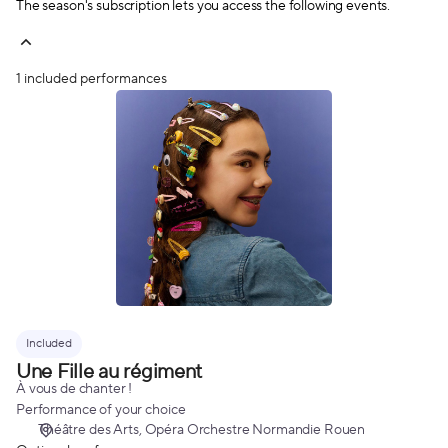
The season's subscription lets you access the following events.
1 included performances
Une
Fille
au
régiment
Included
Une Fille au régiment
À vous de chanter !
Performance of your choice
Théâtre des Arts
Opéra Orchestre Normandie Rouen